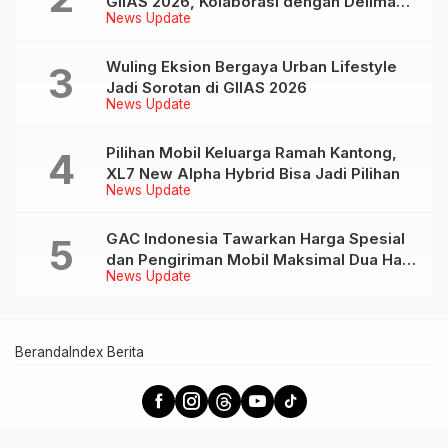
GIIAS 2026, Kolaborasi dengan Delima
News Update
Mandiri dan JAJAGO
Wuling Eksion Bergaya Urban Lifestyle
Jadi Sorotan di GIIAS 2026
News Update
Pilihan Mobil Keluarga Ramah Kantong,
XL7 New Alpha Hybrid Bisa Jadi Pilihan
News Update
GAC Indonesia Tawarkan Harga Spesial
dan Pengiriman Mobil Maksimal Dua Hari
News Update
di GIIAS 2026
Beranda
Index Berita