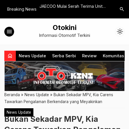
kan Teknologi Baru
JAECOO Mulai Serah Terima Unit
Ekspor Te
search
Breaking News
Series
Perdana JAECOO J5 EV kepada
Perkuat P
Konsumen di Seluruh Indonesia
Otokini
menu
light_mode
Informasi Otomotif Terkini
home
News Update
Serba Serbi
Review
Komunitas
Beranda
»
News Update
»
Bukan Sekadar MPV, Kia Carens
Tawarkan Pengalaman Berkendara yang Meyakinkan
News Update
Bukan Sekadar MPV, Kia