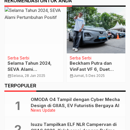
REKOMENDASI UNTUK ANDA
News Update
News Update
Banyak Promo Spesial
AION UT, Perjalanan
dari Chery di IIMS 2026,
Jakarta-Bandung-
Total Miliaran Rupiah
Jakarta Cuma 1x Charge
calendar_month
Sabtu, 14 Feb 2026
calendar_month
Minggu, 21 Sep 2025
…
TERPOPULER
OMODA O4 Tampil dengan Cyber Mecha
Design di GIIAS, EV Futuristis Bergaya AI
News Update
Isuzu Tampilkan ELF NLR Campervan di