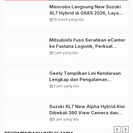
Mencoba Langsung New Suzuki
XL7 Hybrid di GIIAS 2026, Layak
Jadi SUV Keluarga
calendar_month
16 menit yang lalu
Mitsubishi Fuso Serahkan eCanter
ke Fastana Logistik, Perkuat
Ekosistem Truk Listrik di
calendar_month
1 jam yang lalu
Indonesia
Geely Tampilkan Lini Kendaraan
Lengkap dan Pengalaman
Interaktif di GIIAS 2026
calendar_month
3 jam yang lalu
Suzuki XL7 New Alpha Hybrid Kini
Dibekali 360 View Camera dan
DVR
calendar_month
5 jam yang lalu