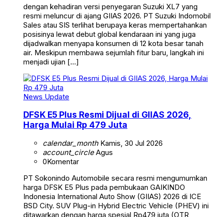
dengan kehadiran versi penyegaran Suzuki XL7 yang
resmi meluncur di ajang GIIAS 2026. PT Suzuki Indomobil
Sales atau SIS terlihat berupaya keras mempertahankan
posisinya lewat debut global kendaraan ini yang juga
dijadwalkan menyapa konsumen di 12 kota besar tanah
air. Meskipun membawa sejumlah fitur baru, langkah ini
menjadi ujian […]
News Update
DFSK E5 Plus Resmi Dijual di GIIAS 2026,
Harga Mulai Rp 479 Juta
calendar_month
Kamis, 30 Jul 2026
account_circle
Agus
0
Komentar
PT Sokonindo Automobile secara resmi mengumumkan
harga DFSK E5 Plus pada pembukaan GAIKINDO
Indonesia International Auto Show (GIIAS) 2026 di ICE
BSD City. SUV Plug-in Hybrid Electric Vehicle (PHEV) ini
ditawarkan dengan harga spesial Rp479 juta (OTR