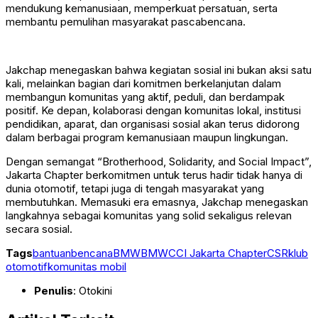
mendukung kemanusiaan, memperkuat persatuan, serta
membantu pemulihan masyarakat pascabencana.
Jakchap menegaskan bahwa kegiatan sosial ini bukan aksi satu
kali, melainkan bagian dari komitmen berkelanjutan dalam
membangun komunitas yang aktif, peduli, dan berdampak
positif. Ke depan, kolaborasi dengan komunitas lokal, institusi
pendidikan, aparat, dan organisasi sosial akan terus didorong
dalam berbagai program kemanusiaan maupun lingkungan.
Dengan semangat “Brotherhood, Solidarity, and Social Impact”,
Jakarta Chapter berkomitmen untuk terus hadir tidak hanya di
dunia otomotif, tetapi juga di tengah masyarakat yang
membutuhkan. Memasuki era emasnya, Jakchap menegaskan
langkahnya sebagai komunitas yang solid sekaligus relevan
secara sosial.
Tags
bantuan
bencana
BMW
BMWCCI Jakarta Chapter
CSR
klub
otomotif
komunitas mobil
Penulis
: Otokini