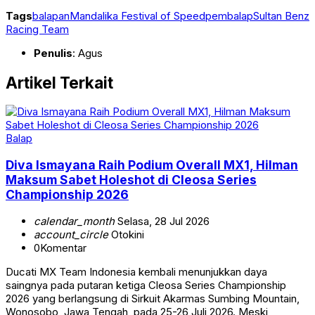
Tags
balapan
Mandalika Festival of Speed
pembalap
Sultan Benz
Racing Team
Penulis
: Agus
Artikel Terkait
Balap
Diva Ismayana Raih Podium Overall MX1, Hilman
Maksum Sabet Holeshot di Cleosa Series
Championship 2026
calendar_month
Selasa, 28 Jul 2026
account_circle
Otokini
0
Komentar
Ducati MX Team Indonesia kembali menunjukkan daya
saingnya pada putaran ketiga Cleosa Series Championship
2026 yang berlangsung di Sirkuit Akarmas Sumbing Mountain,
Wonosobo, Jawa Tengah, pada 25-26 Juli 2026. Meski