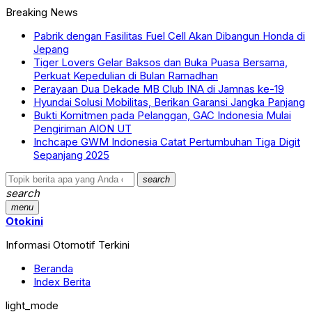
Breaking News
Pabrik dengan Fasilitas Fuel Cell Akan Dibangun Honda di
Jepang
Tiger Lovers Gelar Baksos dan Buka Puasa Bersama,
Perkuat Kepedulian di Bulan Ramadhan
Perayaan Dua Dekade MB Club INA di Jamnas ke-19
Hyundai Solusi Mobilitas, Berikan Garansi Jangka Panjang
Bukti Komitmen pada Pelanggan, GAC Indonesia Mulai
Pengiriman AION UT
Inchcape GWM Indonesia Catat Pertumbuhan Tiga Digit
Sepanjang 2025
search
search
menu
Otokini
Informasi Otomotif Terkini
Beranda
Index Berita
light_mode