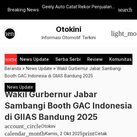
 Owners Indonesian
Geely Auto Catat Rekor Penjualan
Jetour D
search
Breaking News
 Ketua Umum Periode
Kuartal I 2026, Perkuat Ekspansi
Kelebiha
Global dan Elektrifikasi
Otokini
menu
light_mo
Informasi Otomotif Terkini
home
News Update
Serba Serbi
Review
Komunitas
Beranda
»
News Update
»
Wakil Gurbernur Jabar Sambangi
Booth GAC Indonesia di GIIAS Bandung 2025
News Update
Wakil Gurbernur Jabar
Sambangi Booth GAC Indonesia
di GIIAS Bandung 2025
account_circle
Otokini
calendar_month
print
Kamis, 2 Okt 2025
Cetak