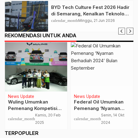
BYD Tech Culture Fest 2026 Hadir
di Semarang, Kenalkan Teknologi
EV dan Dual Mode ke Masyarakat
calendar_month
Minggu, 21 Jun 2026
REKOMENDASI UNTUK ANDA
News Update
News Update
Wuling Umumkan
Federal Oil Umumkan
Pemenang Kompetisi
Pemenang ‘Nyaman
‘Your Art Your Icon’ di
Berhadiah 2024’ Bulan
Kamis, 20 Feb
Senin, 14 Okt
calendar_month
calendar_month
IIMS 2025, Berhadiah
September
2025
2024
BinguoEV
TERPOPULER