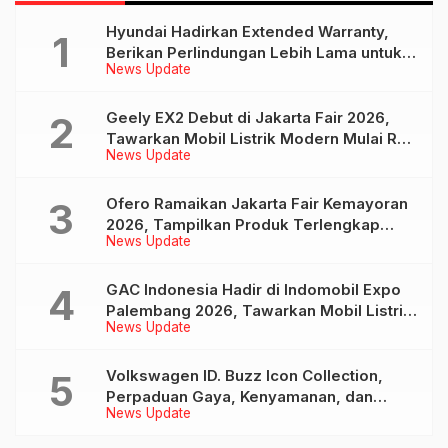
Hyundai Hadirkan Extended Warranty,
Berikan Perlindungan Lebih Lama untuk
News Update
Tiga Produk ini
Geely EX2 Debut di Jakarta Fair 2026,
Tawarkan Mobil Listrik Modern Mulai Rp
News Update
239 Jutaan
Ofero Ramaikan Jakarta Fair Kemayoran
2026, Tampilkan Produk Terlengkap
News Update
hingga Calon Model Baru
GAC Indonesia Hadir di Indomobil Expo
Palembang 2026, Tawarkan Mobil Listrik
News Update
AION UT dan AION V
Volkswagen ID. Buzz Icon Collection,
Perpaduan Gaya, Kenyamanan, dan
News Update
Teknologi untuk Liburan Keluarga