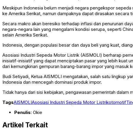
Meskipun Indonesia belum menjadi negara pengekspor sepeda m
ke Amerika Serikat, namun dampaknya dapat dirasakan secara ti
Secara makro akan beresiko terhadap inflasi dan penurunan daya 
negara-negara lain yang mengalami kondisi serupa, seperti China
selain Amerika Serikat.
Indonesia, dengan populasi besar dan daya beli yang kuat, dian
Asosiasi Industri Sepeda Motor Listrik (AISMOLI) berharap pem
inisiatif-inisiatif yang dapat menciptakan pasar yang lebih kuat 
dari kemungkinan gempuran barang-barang impor yang masuk ke
Budi Setiyadi, Ketua AISMOLI mengatakan, salah satu lingkup y
Indonesia dan mencegah dominasi produk impor.
Tidak hanya dari sisi kebijakan, pengawasan pemerintah dalam me
Tags
AISMOLI
Asosiasi Industri Sepeda Motor Listrik
otomotif
Ti
Penulis
: Okie
Artikel Terkait