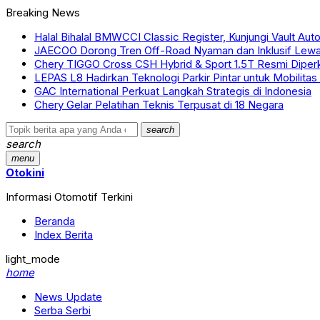
Breaking News
Halal Bihalal BMWCCI Classic Register, Kunjungi Vault A
JAECOO Dorong Tren Off-Road Nyaman dan Inklusif Le
Chery TIGGO Cross CSH Hybrid & Sport 1.5T Resmi Diper
LEPAS L8 Hadirkan Teknologi Parkir Pintar untuk Mobilitas
GAC International Perkuat Langkah Strategis di Indonesia
Chery Gelar Pelatihan Teknis Terpusat di 18 Negara
search
search
menu
Otokini
Informasi Otomotif Terkini
Beranda
Index Berita
light_mode
home
News Update
Serba Serbi