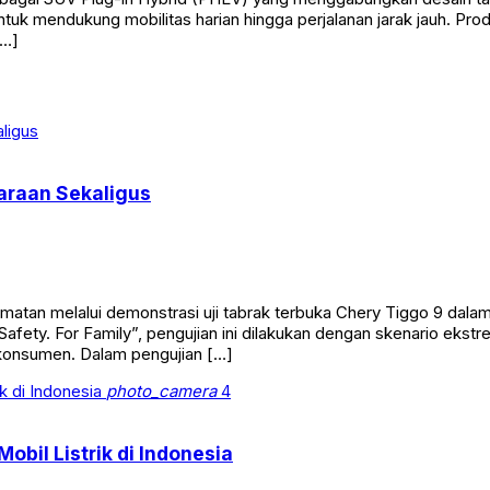
ntuk mendukung mobilitas harian hingga perjalanan jarak jauh. P
[…]
daraan Sekaligus
n melalui demonstrasi uji tabrak terbuka Chery Tiggo 9 dalam ra
fety. For Family”, pengujian ini dilakukan dengan skenario ekstr
n konsumen. Dalam pengujian […]
photo_camera
4
obil Listrik di Indonesia