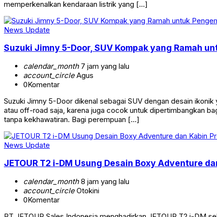
memperkenalkan kendaraan listrik yang […]
News Update
Suzuki Jimny 5-Door, SUV Kompak yang Ramah u
calendar_month
7 jam yang lalu
account_circle
Agus
0
Komentar
Suzuki Jimny 5-Door dikenal sebagai SUV dengan desain ikonik 
atau off-road saja, karena juga cocok untuk dipertimbangkan ba
tanpa kekhawatiran. Bagi perempuan […]
News Update
JETOUR T2 i-DM Usung Desain Boxy Adventure dan
calendar_month
8 jam yang lalu
account_circle
Otokini
0
Komentar
PT JETOUR Sales Indonesia menghadirkan JETOUR T2 i-DM seb