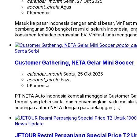
calendar_month
Senin, 27 Okt 2025
account_circle
Agus
0
Komentar
Masuk ke pasar Indonesia dengan ambisi besar, VinFast 
pembangunan 500 bengkel resmi di seluruh Indonesia, len
konsumen terhadap perawatan EV. VinFast juga menggande
photo_ca
Serba Serbi
Customer Gathering, NETA Gelar Mini Soccer
calendar_month
Sabtu, 25 Okt 2025
account_circle
Faza
0
Komentar
PT NETA Auto Indonesia kembali menggelar Customer Gathe
format yang lebih santai dan menyenangkan, yaitu melalui
hubungan antara NETA dengan para pelanggan […]
News Update
JETOUR Resmi Perpanjang Special Price T2 U