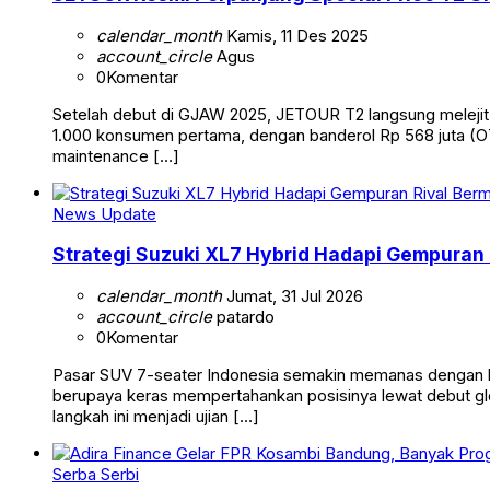
calendar_month
Kamis, 11 Des 2025
account_circle
Agus
0
Komentar
Setelah debut di GJAW 2025, JETOUR T2 langsung meleji
1.000 konsumen pertama, dengan banderol Rp 568 juta (OTR
maintenance […]
News Update
Strategi Suzuki XL7 Hybrid Hadapi Gempuran R
calendar_month
Jumat, 31 Jul 2026
account_circle
patardo
0
Komentar
Pasar SUV 7-seater Indonesia semakin memanas dengan keh
berupaya keras mempertahankan posisinya lewat debut glo
langkah ini menjadi ujian […]
Serba Serbi