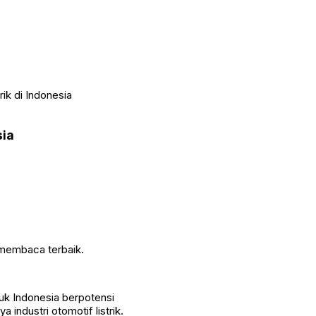
rik di Indonesia
sia
 membaca terbaik.
suk Indonesia berpotensi
industri otomotif listrik.