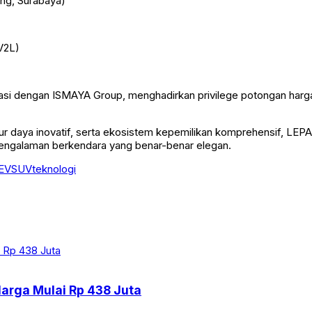
ng, Surabaya)
 V2L)
i dengan ISMAYA Group, menghadirkan privilege potongan harga h
tur daya inovatif, serta ekosistem kepemilikan komprehensif, LEP
engalaman berkendara yang benar-benar elegan.
EV
SUV
teknologi
arga Mulai Rp 438 Juta