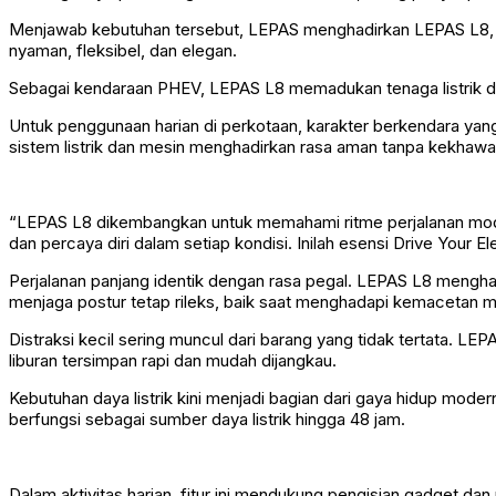
Menjawab kebutuhan tersebut, LEPAS menghadirkan LEPAS L8, SU
nyaman, fleksibel, dan elegan.
Sebagai kendaraan PHEV, LEPAS L8 memadukan tenaga listrik d
Untuk penggunaan harian di perkotaan, karakter berkendara yang
sistem listrik dan mesin menghadirkan rasa aman tanpa kekhawat
“LEPAS L8 dikembangkan untuk memahami ritme perjalanan moder
dan percaya diri dalam setiap kondisi. Inilah esensi Drive Your 
Perjalanan panjang identik dengan rasa pegal. LEPAS L8 mengh
menjaga postur tetap rileks, baik saat menghadapi kemacetan ma
Distraksi kecil sering muncul dari barang yang tidak tertata.
liburan tersimpan rapi dan mudah dijangkau.
Kebutuhan daya listrik kini menjadi bagian dari gaya hidup mod
berfungsi sebagai sumber daya listrik hingga 48 jam.
Dalam aktivitas harian, fitur ini mendukung pengisian gadget dan