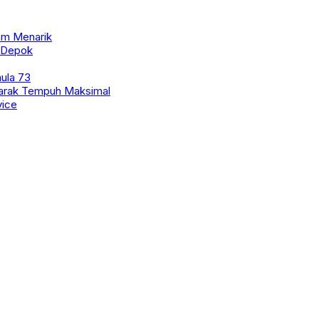
am Menarik
t Depok
mula 73
Jarak Tempuh Maksimal
vice