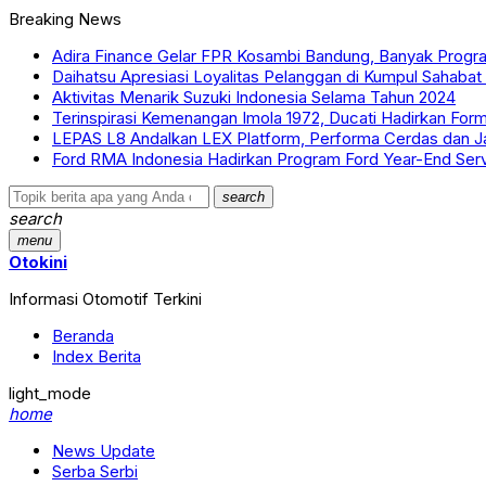
Breaking News
Adira Finance Gelar FPR Kosambi Bandung, Banyak Progr
Daihatsu Apresiasi Loyalitas Pelanggan di Kumpul Sahaba
Aktivitas Menarik Suzuki Indonesia Selama Tahun 2024
Terinspirasi Kemenangan Imola 1972, Ducati Hadirkan For
LEPAS L8 Andalkan LEX Platform, Performa Cerdas dan 
Ford RMA Indonesia Hadirkan Program Ford Year-End Ser
search
search
menu
Otokini
Informasi Otomotif Terkini
Beranda
Index Berita
light_mode
home
News Update
Serba Serbi