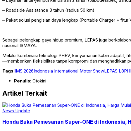
– Layanan antar-jemput kendaraan 2 tahun (Jabodetabek, Bandu
– Roadside Assistance 3 tahun (radius 50 km)
– Paket solusi pengisian daya lengkap (Portable Charger + fitur
Sebagai pelengkap gaya hidup premium, LEPAS juga berkolaboras
nasional ISMAYA.
Melalui kombinasi teknologi PHEV, kenyamanan kabin adaptif, fi
—memberikan fleksibilitas tanpa kompromi dan menghadirkan p
Tags
IIMS 2026
Indonesia International Motor Show
LEPAS L8
PH
Penulis
: Otokini
Artikel Terkait
News Update
Honda Buka Pemesanan Super-ONE di Indonesia, H