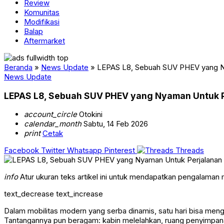
Review
Komunitas
Modifikasi
Balap
Aftermarket
Beranda
»
News Update
»
LEPAS L8, Sebuah SUV PHEV yang N
News Update
LEPAS L8, Sebuah SUV PHEV yang Nyaman Untuk P
account_circle
Otokini
calendar_month
Sabtu, 14 Feb 2026
print
Cetak
Facebook
Twitter
Whatsapp
Pinterest
Threads
info
Atur ukuran teks artikel ini untuk mendapatkan pengalaman
text_decrease
text_increase
Dalam mobilitas modern yang serba dinamis, satu hari bisa mengha
Tantangannya pun beragam: kabin melelahkan, ruang penyimpanan 