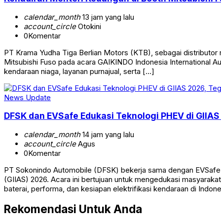
calendar_month
13 jam yang lalu
account_circle
Otokini
0
Komentar
PT Krama Yudha Tiga Berlian Motors (KTB), sebagai distributor 
Mitsubishi Fuso pada acara GAIKINDO Indonesia International A
kendaraan niaga, layanan purnajual, serta […]
News Update
DFSK dan EVSafe Edukasi Teknologi PHEV di GIIA
calendar_month
14 jam yang lalu
account_circle
Agus
0
Komentar
PT Sokonindo Automobile (DFSK) bekerja sama dengan EVSafe I
(GIIAS) 2026. Acara ini bertujuan untuk mengedukasi masyaraka
baterai, performa, dan kesiapan elektrifikasi kendaraan di Indo
Rekomendasi Untuk Anda