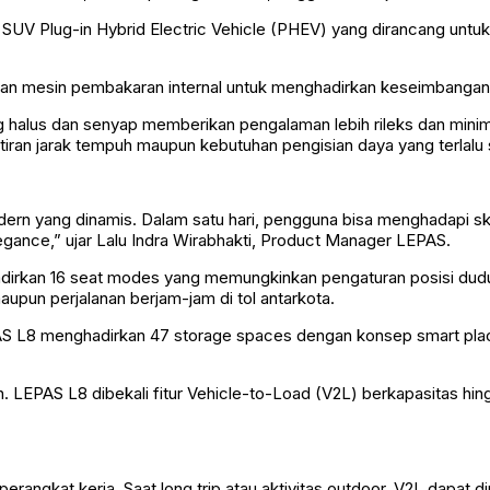
V Plug-in Hybrid Electric Vehicle (PHEV) yang dirancang untuk
an mesin pembakaran internal untuk menghadirkan keseimbangan 
 halus dan senyap memberikan pengalaman lebih rileks dan minim d
iran jarak tempuh maupun kebutuhan pengisian daya yang terlalu 
n yang dinamis. Dalam satu hari, pengguna bisa menghadapi sken
Elegance,” ujar Lalu Indra Wirabhakti, Product Manager LEPAS.
adirkan 16 seat modes yang memungkinkan pengaturan posisi dudu
upun perjalanan berjam-jam di tol antarkota.
 LEPAS L8 menghadirkan 47 storage spaces dengan konsep smart pl
ern. LEPAS L8 dibekali fitur Vehicle-to-Load (V2L) berkapasitas
 perangkat kerja. Saat long trip atau aktivitas outdoor, V2L dapat