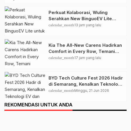
Perkuat Kolaborasi, Wuling
Serahkan New BinguoEV Lite
untuk GrabRentals
calendar_month
13 jam yang lalu
Kia The All-New Carens Hadirkan
Comfort in Every Row, Temani
Perjalanan Keluarga Lebih
calendar_month
17 jam yang lalu
Nyaman
BYD Tech Culture Fest 2026 Hadir
di Semarang, Kenalkan Teknologi
EV dan Dual Mode ke Masyarakat
calendar_month
Minggu, 21 Jun 2026
REKOMENDASI UNTUK ANDA