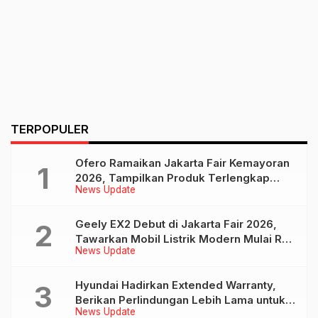
TERPOPULER
Ofero Ramaikan Jakarta Fair Kemayoran
2026, Tampilkan Produk Terlengkap
News Update
hingga Calon Model Baru
Geely EX2 Debut di Jakarta Fair 2026,
Tawarkan Mobil Listrik Modern Mulai Rp
News Update
239 Jutaan
Hyundai Hadirkan Extended Warranty,
Berikan Perlindungan Lebih Lama untuk
News Update
Tiga Produk ini