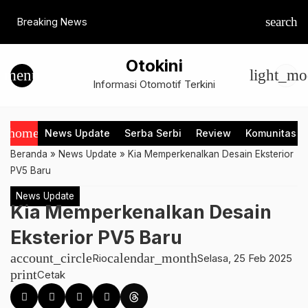
search
Breaking News
Otokini
menu
light_mo
Informasi Otomotif Terkini
home
News Update
Serba Serbi
Review
Komunitas
Beranda
»
News Update
»
Kia Memperkenalkan Desain Eksterior
PV5 Baru
News Update
Kia Memperkenalkan Desain
Eksterior PV5 Baru
account_circle
calendar_month
Rio
Selasa, 25 Feb 2025
print
Cetak