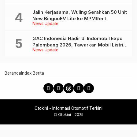
Jalin Kerjasama, Wuling Serahkan 50 Unit
New BinguoEV Lite ke MPMRent
News Update
GAC Indonesia Hadir di Indomobil Expo
Palembang 2026, Tawarkan Mobil Listrik
News Update
AION UT dan AION V
Beranda
Index Berita
Otokini - Informasi Otomotif Terkini
© Otokini - 2025