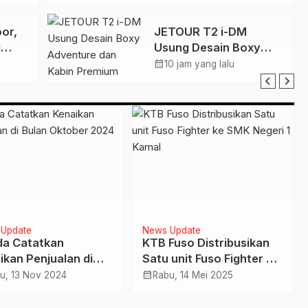
V
Indonesia 2026
or,
JETOUR T2 i-DM
g
Usung Desain Boxy
Adventure dan Kabin
calendar_month
10 jam yang lalu
mpuan
Premium untuk Temani
Berbagai Perjalanan
Update
Balap
 Indonesia Siap
Honda Jalin Kemitraan
m 500 unit AION V ke
Eksklusif dengan Aston
sumen
Martin di Formula One
calendar_month
u, 4 Jun 2025
Selasa, 23 Des 2025
2026