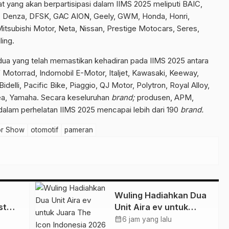
 yang akan berpartisipasi dalam IIMS 2025 meliputi BAIC,
u, Denza, DFSK, GAC AION, Geely, GWM, Honda, Honri,
itsubishi Motor, Neta, Nissan, Prestige Motocars, Seres,
ling.
dua yang telah memastikan kehadiran pada IIMS 2025 antara
W Motorrad, Indomobil E-Motor, Italjet, Kawasaki, Keeway,
lli, Pacific Bike, Piaggio, QJ Motor, Polytron, Royal Alloy,
dea, Yamaha. Secara keseluruhan
brand;
produsen, APM,
 dalam perhelatan IIMS 2025 mencapai lebih dari 190
brand.
tor Show
otomotif
pameran
Wuling Hadiahkan Dua
st
Unit Aira ev untuk
dari
Juara The Icon
calendar_month
6 jam yang lalu