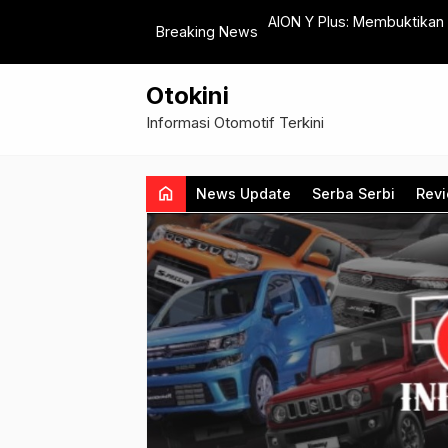
an Performa Lebih Tangguh
AION Y Plus: Membuktikan
Breaking News
Otokini
Informasi Otomotif Terkini
home
News Update
Serba Serbi
Rev