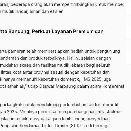
ebaran, beberapa orang akan mempertimbangkan untuk membeli
 mudik lancar, aman dan efisien.
ta Bandung, Perkuat Layanan Premium dan
rta pameran telah mempersiapkan hadiah untuk pengunjung
daraan dan produk terbaiknya. Hal ini, sejalan dengan
udahan akses dan fasilitas mudik lebaran bagi seluruh
lintas kota antar provinsi sesuai dengan kebutuhan dan
tak hanya memenuhi kebutuhan domestik, IIMS 2025 juga
otif tanah air,” ucap Daswar Marpaung dalam acara Konferensi
gai langkah untuk mendukung pertumbuhan sektor otomotif
ran 2025. Misalnya perbaikan dan pembangunan infrastruktur
jalanan mudik masyarakat jauh lebih lancar, penyediaan
iun Pengisian Kendaraan Listrik Umum (SPKLU) di berbagai