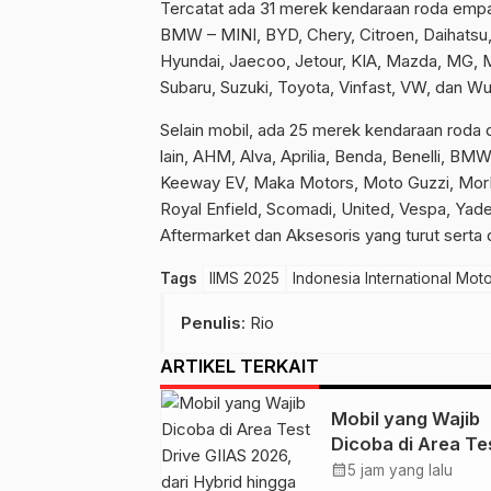
Tercatat ada 31 merek kendaraan roda empat
BMW – MINI, BYD, Chery, Citroen, Daihats
Hyundai, Jaecoo, Jetour, KIA, Mazda, MG, M
Subaru, Suzuki, Toyota, Vinfast, VW, dan Wu
Selain mobil, ada 25 merek kendaraan roda 
lain, AHM, Alva, Aprilia, Benda, Benelli, BM
Keeway EV, Maka Motors, Moto Guzzi, MorBide
Royal Enfield, Scomadi, United, Vespa, Ya
Aftermarket dan Aksesoris yang turut serta
Tags
IIMS 2025
Indonesia International Mo
Penulis
: Rio
ARTIKEL TERKAIT
Mobil yang Wajib
Dicoba di Area Te
Drive GIIAS 2026, 
calendar_month
5 jam yang lalu