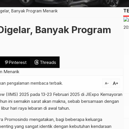
T
igelar, Banyak Program Menarik
Digelar, Banyak Program
Pinterest
Threads
text_increase
atkan pengalaman membaca terbaik.
text_decrease
how (IIMS) 2025 pada 13-23 Februari 2025 di JIExpo Kemayoran
tahun ini semakin sarat akan makna, sebab bersamaan dengan
bur hari raya lebaran di awal tahun.
ra Promosindo mengatakan, bagi beberapa keluarga
enting yang sangat identik dengan kebutuhan kendaraan