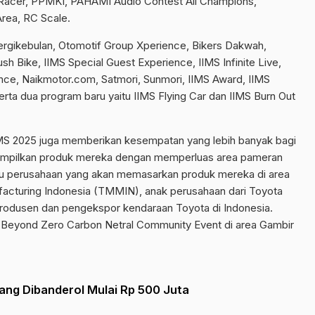
c Racer, PPMKI, PAHAMI Audio Contest All Champions,
Area, RC Scale.
ergikebulan, Otomotif Group Xperience, Bikers Dakwah,
sh Bike, IIMS Special Guest Experience, IIMS Infinite Live,
nce, Naikmotor.com, Satmori, Sunmori, IIMS Award, IIMS
rta dua program baru yaitu IIMS Flying Car dan IIMS Burn Out
IMS 2025 juga memberikan kesempatan yang lebih banyak bagi
mpilkan produk mereka dengan memperluas area pameran
tu perusahaan yang akan memasarkan produk mereka di area
acturing Indonesia (TMMIN), anak perusahaan dari Toyota
produsen dan pengekspor kendaraan Toyota di Indonesia.
ta Beyond Zero Carbon Netral Community Event di area Gambir
ng Dibanderol Mulai Rp 500 Juta