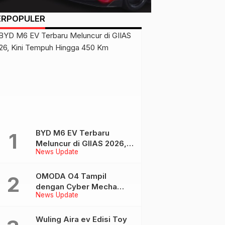
ERPOPULER
BYD M6 EV Terbaru
Meluncur di GIIAS 2026,
News Update
Kini Tempuh Hingga 450
Km
OMODA O4 Tampil
dengan Cyber Mecha
News Update
Design di GIIAS, EV
Futuristis Bergaya AI
Wuling Aira ev Edisi Toy