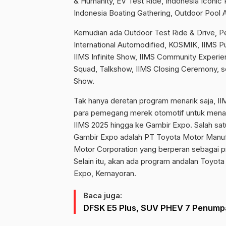
& Humanity, EV Test Ride, Indonesia Iconi
Indonesia Boating Gathering, Outdoor Pool 
Kemudian ada Outdoor Test Ride & Drive, P
International Automodified, KOSMIK, IIMS Pu
IIMS Infinite Show, IIMS Community Experie
Squad, Talkshow, IIMS Closing Ceremony, se
Show.
Tak hanya deretan program menarik saja, I
para pemegang merek otomotif untuk mena
IIMS 2025 hingga ke Gambir Expo. Salah sa
Gambir Expo adalah PT Toyota Motor Manuf
Motor Corporation yang berperan sebagai 
Selain itu, akan ada program andalan Toyo
Expo, Kemayoran.
Baca juga:
DFSK E5 Plus, SUV PHEV 7 Penumpa