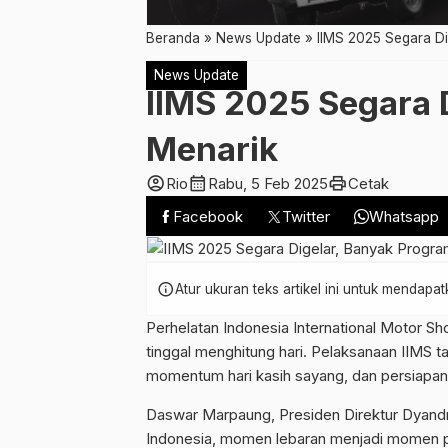
Beranda
»
News Update
»
IIMS 2025 Segara D
News Update
IIMS 2025 Segara 
Menarik
account_circle
calendar_month
print
Rio
Rabu, 5 Feb 2025
Cetak
Facebook
Twitter
Whatsapp
info
Atur ukuran teks artikel ini untuk mendap
Perhelatan Indonesia International Motor S
tinggal menghitung hari. Pelaksanaan IIMS 
momentum hari kasih sayang, dan persiapan li
Daswar Marpaung, Presiden Direktur Dyand
Indonesia, momen lebaran menjadi momen p