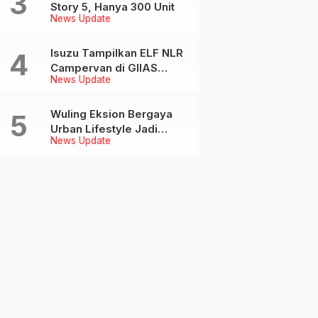
Story 5, Hanya 300 Unit
News Update
Isuzu Tampilkan ELF NLR
Campervan di GIIAS
News Update
2026, Kolaborasi dengan
Delima Mandiri dan
JAJAGO
Wuling Eksion Bergaya
Urban Lifestyle Jadi
News Update
Sorotan di GIIAS 2026