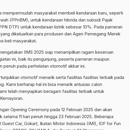
na mempermudah masyarakat membeli kendaraan baru, seperti
wah (PPnBM), untuk kendaraan hibrida dan subsidi Pajak
PPN DTP) untuk kendaraan listrik sebesar 10%. Pada pameran
k yang dikeluarkan para produsen dan Agen Pemegang Merek
a beli masyarakat.
mengatakan IIMS 2025 siap menampilkan ragam keseruan
giatan ini, baik itu pengunjung, peserta pameran maupun
 penuh pada perhelatan otomotif akbar ini.
njukkan otomotif menarik serta fasilitas fasilitas terbaik pada
. Kami berharap hal ini bisa menarik antusias calon
mi telah menyiapkan beragam fasilitas terbaik untuk
 Kemayoran.
engan Opening Ceremony pada 12 Februari 2025 dan akan
k selama 11 hari penuh hingga 23 Februari 2025. Beberapa
l Guest Car, Gokart, Ikatan Motor Indonesia (IMI), IOF for Fun