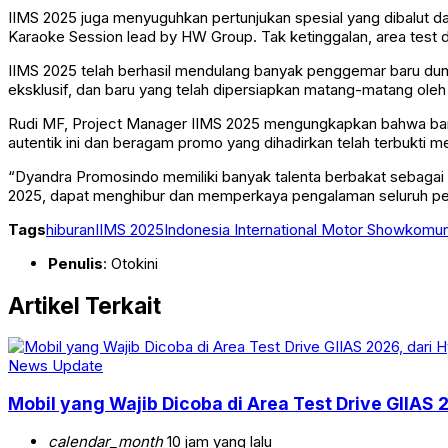
IIMS 2025 juga menyuguhkan pertunjukan spesial yang dibalut da
Karaoke Session lead by HW Group. Tak ketinggalan, area test d
IIMS 2025 telah berhasil mendulang banyak penggemar baru dun
eksklusif, dan baru yang telah dipersiapkan matang-matang ol
Rudi MF, Project Manager IIMS 2025 mengungkapkan bahwa banyak
autentik ini dan beragam promo yang dihadirkan telah terbukt
“Dyandra Promosindo memiliki banyak talenta berbakat sebagai 
2025, dapat menghibur dan memperkaya pengalaman seluruh peng
Tags
hiburan
IIMS 2025
Indonesia International Motor Show
komun
Penulis
: Otokini
Artikel Terkait
News Update
Mobil yang Wajib Dicoba di Area Test Drive GIIAS 
calendar_month
10 jam yang lalu