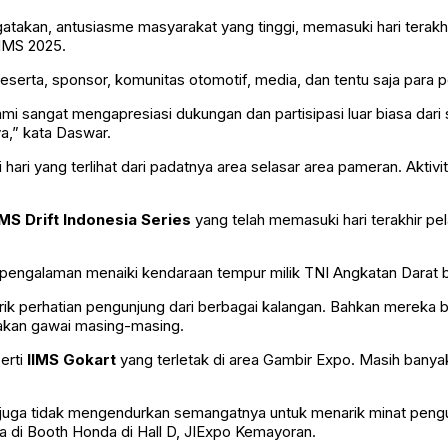
kan, antusiasme masyarakat yang tinggi, memasuki hari terakhir 
IIMS 2025.
eserta, sponsor, komunitas otomotif, media, dan tentu saja para p
mi sangat mengapresiasi dukungan dan partisipasi luar biasa dari
ya,” kata Daswar.
 hari yang terlihat dari padatnya area selasar area pameran. Aktivi
IMS Drift Indonesia Series
yang telah memasuki hari terakhir p
ng pengalaman menaiki kendaraan tempur milik TNI Angkatan Da
arik perhatian pengunjung dari berbagai kalangan. Bahkan mere
akan gawai masing-masing.
erti
IIMS Gokart
yang terletak di area Gambir Expo. Masih banya
 juga tidak mengendurkan semangatnya untuk menarik minat pengu
 di Booth Honda di Hall D, JIExpo Kemayoran.