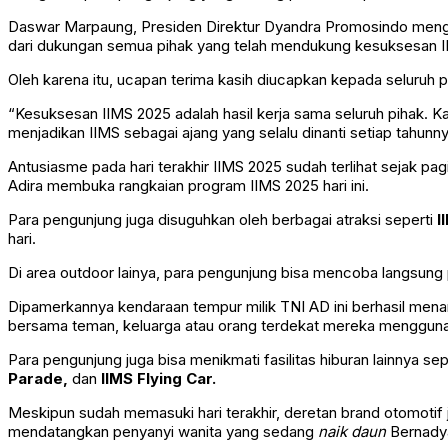
Daswar Marpaung, Presiden Direktur Dyandra Promosindo mengata
dari dukungan semua pihak yang telah mendukung kesuksesan 
Oleh karena itu, ucapan terima kasih diucapkan kepada seluruh p
“Kesuksesan IIMS 2025 adalah hasil kerja sama seluruh pihak. Ka
menjadikan IIMS sebagai ajang yang selalu dinanti setiap tahunn
Antusiasme pada hari terakhir IIMS 2025 sudah terlihat sejak pagi
Adira membuka rangkaian program IIMS 2025 hari ini.
Para pengunjung juga disuguhkan oleh berbagai atraksi seperti
I
hari.
Di area outdoor lainya, para pengunjung bisa mencoba langsu
Dipamerkannya kendaraan tempur milik TNI AD ini berhasil men
bersama teman, keluarga atau orang terdekat mereka menggun
Para pengunjung juga bisa menikmati fasilitas hiburan lainnya sep
Parade,
dan
IIMS Flying Car.
Meskipun sudah memasuki hari terakhir, deretan brand otomotif
mendatangkan penyanyi wanita yang sedang
naik daun
Bernadya