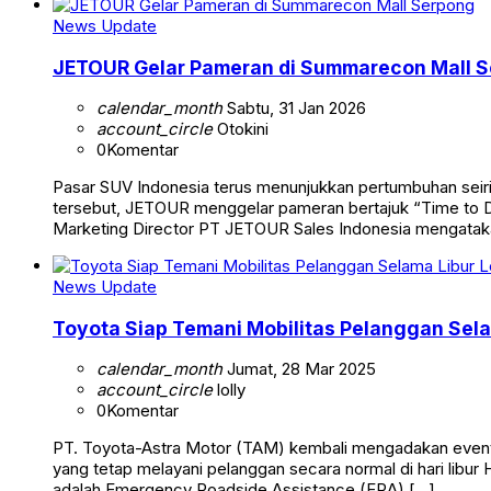
News Update
JETOUR Gelar Pameran di Summarecon Mall 
calendar_month
Sabtu, 31 Jan 2026
account_circle
Otokini
0
Komentar
Pasar SUV Indonesia terus menunjukkan pertumbuhan seir
tersebut, JETOUR menggelar pameran bertajuk “Time to Dr
Marketing Director PT JETOUR Sales Indonesia mengatak
News Update
Toyota Siap Temani Mobilitas Pelanggan Sel
calendar_month
Jumat, 28 Mar 2025
account_circle
lolly
0
Komentar
PT. Toyota-Astra Motor (TAM) kembali mengadakan event t
yang tetap melayani pelanggan secara normal di hari libur H
adalah Emergency Roadside Assistance (ERA) […]