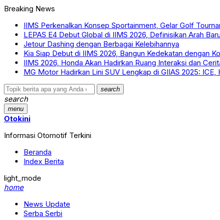
Breaking News
IIMS Perkenalkan Konsep Sportainment, Gelar Golf Tourn
LEPAS E4 Debut Global di IIMS 2026, Definisikan Arah Bar
Jetour Dashing dengan Berbagai Kelebihannya
Kia Siap Debut di IIMS 2026, Bangun Kedekatan dengan K
IIMS 2026, Honda Akan Hadirkan Ruang Interaksi dan Cer
MG Motor Hadirkan Lini SUV Lengkap di GIIAS 2025: ICE,
search
search
menu
Otokini
Informasi Otomotif Terkini
Beranda
Index Berita
light_mode
home
News Update
Serba Serbi