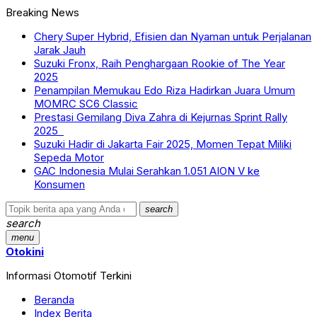
Breaking News
Chery Super Hybrid, Efisien dan Nyaman untuk Perjalanan
Jarak Jauh
Suzuki Fronx, Raih Penghargaan Rookie of The Year
2025
Penampilan Memukau Edo Riza Hadirkan Juara Umum
MOMRC SC6 Classic
Prestasi Gemilang Diva Zahra di Kejurnas Sprint Rally
2025
Suzuki Hadir di Jakarta Fair 2025, Momen Tepat Miliki
Sepeda Motor
GAC Indonesia Mulai Serahkan 1.051 AION V ke
Konsumen
search
search
menu
Otokini
Informasi Otomotif Terkini
Beranda
Index Berita