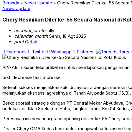
Beranda
»
News Update
»
Chery Resmikan Diler ke-55 Secara N
News Update
Chery Resmikan Diler ke-55 Secara Nasional di Ko
account_circle
lolly
calendar_month
Senin, 18 Agt 2025
print
Cetak
Facebook
Twitter
Whatsapp
Pinterest
Threa
info
Atur ukuran teks artikel ini untuk mendapatkan pengalaman
text_decrease
text_increase
Setelah sukses menjejakkan kaki di Jayapura dengan meresmikan
melanjutkan ekspansi agresifnya di Tanah Air, pada Sabtu (16/8).
Berkolaborasi strategis dengan PT Central Mekar Abyudaya, C
berlokasi di Jalan Soekarno-Hatta, Lingkar Timur, Km 04 Kudus,
Peresmian ini menandai grand opening dealer ke-55 Chery sec
Dealer Chery CMA Kudus hadir untuk menjawab antusiasme tinggi