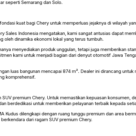
sar seperti Semarang dan Solo.
ondasi kuat bagi Chery untuk memperluas jejaknya di wilayah yang
ery Sales Indonesia mengatakan, kami sangat antusias dapat m
ung oleh dinamika ekonomi lokal yang terus tumbuh.
 hanya menyediakan produk unggulan, tetapi juga memberikan stand
men kami untuk menjadi bagian dari denyut otomotif Jawa Tenga
dengan luas bangunan mencapai 874 m². Dealer ini dirancang unt
ng komprehensif.
an SUV premium Chery. Untuk memastikan kepuasan konsumen, de
n dan berdedikasi untuk memberikan pelayanan terbaik kepada set
dus dilengkapi dengan ruang tunggu premium dan area bermain an
 berkendara dari ragam SUV premium Chery.