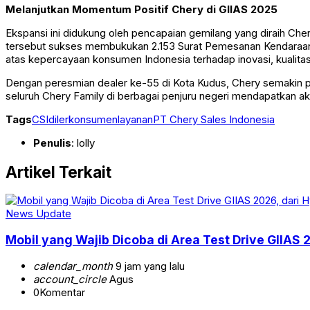
Melanjutkan Momentum Positif Chery di GIIAS 2025
Ekspansi ini didukung oleh pencapaian gemilang yang diraih Che
tersebut sukses membukukan 2.153 Surat Pemesanan Kendaraan (
atas kepercayaan konsumen Indonesia terhadap inovasi, kualitas
Dengan peresmian dealer ke-55 di Kota Kudus, Chery semakin pe
seluruh Chery Family di berbagai penjuru negeri mendapatkan ak
Tags
CSI
diler
konsumen
layanan
PT Chery Sales Indonesia
Penulis
: lolly
Artikel Terkait
News Update
Mobil yang Wajib Dicoba di Area Test Drive GIIAS 
calendar_month
9 jam yang lalu
account_circle
Agus
0
Komentar