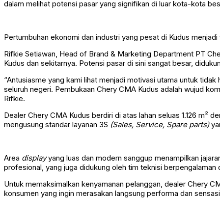
dalam melihat potensi pasar yang signifikan di luar kota-kota be
Pertumbuhan ekonomi dan industri yang pesat di Kudus menjadi f
Rifkie Setiawan, Head of Brand & Marketing Department PT Ch
Kudus dan sekitarnya. Potensi pasar di sini sangat besar, diduk
“Antusiasme yang kami lihat menjadi motivasi utama untuk tidak
seluruh negeri. Pembukaan Chery CMA Kudus adalah wujud komit
Rifkie.
Dealer Chery CMA Kudus berdiri di atas lahan seluas 1.126 m² 
mengusung standar layanan 3S
(Sales, Service, Spare parts)
ya
Area
display
yang luas dan modern sanggup menampilkan jajar
profesional, yang juga didukung oleh tim teknisi berpengalama
Untuk memaksimalkan kenyamanan pelanggan, dealer Chery CMA Ku
konsumen yang ingin merasakan langsung performa dan sensasi