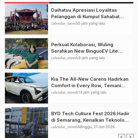
Daihatsu Apresiasi Loyalitas
Pelanggan di Kumpul Sahabat
Depok
calendar_month
5 jam yang lalu
Perkuat Kolaborasi, Wuling
Serahkan New BinguoEV Lite
untuk GrabRentals
calendar_month
9 jam yang lalu
Kia The All-New Carens Hadirkan
Comfort in Every Row, Temani
Perjalanan Keluarga Lebih
calendar_month
13 jam yang lalu
Nyaman
BYD Tech Culture Fest 2026 Hadir
di Semarang, Kenalkan Teknologi
EV dan Dual Mode ke Masyarakat
calendar_month
Minggu, 21 Jun 2026