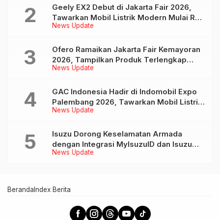
Geely EX2 Debut di Jakarta Fair 2026,
Tawarkan Mobil Listrik Modern Mulai Rp
News Update
239 Jutaan
Ofero Ramaikan Jakarta Fair Kemayoran
2026, Tampilkan Produk Terlengkap
News Update
hingga Calon Model Baru
GAC Indonesia Hadir di Indomobil Expo
Palembang 2026, Tawarkan Mobil Listrik
News Update
AION UT dan AION V
Isuzu Dorong Keselamatan Armada
dengan Integrasi MyIsuzuID dan Isuzu
News Update
Link
Beranda
Index Berita