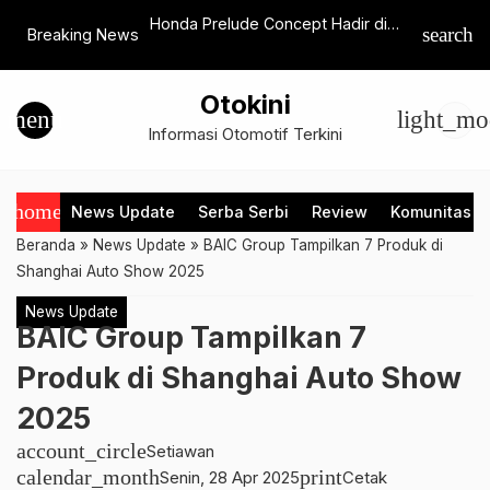
esia Hadirkan
Honda Prelude Concept Hadir di
Chery Re
search
Breaking News
lusif Menjelang
Goodwood Festival of Speed
Perkuat L
Otokini
menu
light_mo
Informasi Otomotif Terkini
home
News Update
Serba Serbi
Review
Komunitas
Beranda
»
News Update
»
BAIC Group Tampilkan 7 Produk di
Shanghai Auto Show 2025
News Update
BAIC Group Tampilkan 7
Produk di Shanghai Auto Show
2025
account_circle
Setiawan
calendar_month
print
Senin, 28 Apr 2025
Cetak