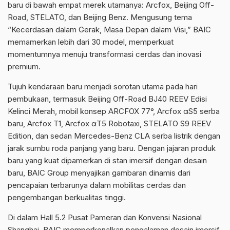
baru di bawah empat merek utamanya: Arcfox, Beijing Off-
Road, STELATO, dan Beijing Benz. Mengusung tema
“Kecerdasan dalam Gerak, Masa Depan dalam Visi,” BAIC
memamerkan lebih dari 30 model, memperkuat
momentumnya menuju transformasi cerdas dan inovasi
premium.
Tujuh kendaraan baru menjadi sorotan utama pada hari
pembukaan, termasuk Beijing Off-Road BJ40 REEV Edisi
Kelinci Merah, mobil konsep ARCFOX 77°, Arcfox αS5 serba
baru, Arcfox T1, Arcfox αT5 Robotaxi, STELATO S9 REEV
Edition, dan sedan Mercedes-Benz CLA serba listrik dengan
jarak sumbu roda panjang yang baru. Dengan jajaran produk
baru yang kuat dipamerkan di stan imersif dengan desain
baru, BAIC Group menyajikan gambaran dinamis dari
pencapaian terbarunya dalam mobilitas cerdas dan
pengembangan berkualitas tinggi.
Di dalam Hall 5.2 Pusat Pameran dan Konvensi Nasional
Shanghai, BAIC memperkenalkan pengalaman desain imersif