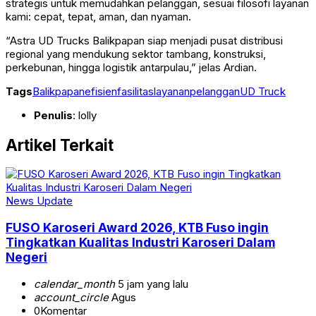
strategis untuk memudahkan pelanggan, sesuai filosofi layanan
kami: cepat, tepat, aman, dan nyaman.
“Astra UD Trucks Balikpapan siap menjadi pusat distribusi
regional yang mendukung sektor tambang, konstruksi,
perkebunan, hingga logistik antarpulau,” jelas Ardian.
Tags
Balikpapan
efisien
fasilitas
layanan
pelanggan
UD Truck
Penulis
: lolly
Artikel Terkait
News Update
FUSO Karoseri Award 2026, KTB Fuso ingin
Tingkatkan Kualitas Industri Karoseri Dalam
Negeri
calendar_month
5 jam yang lalu
account_circle
Agus
0
Komentar