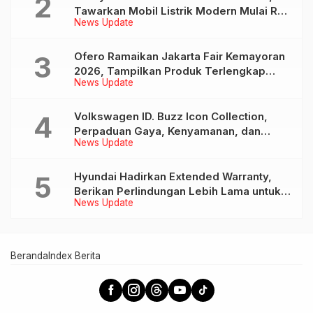
Tawarkan Mobil Listrik Modern Mulai Rp
News Update
239 Jutaan
Ofero Ramaikan Jakarta Fair Kemayoran
2026, Tampilkan Produk Terlengkap
News Update
hingga Calon Model Baru
Volkswagen ID. Buzz Icon Collection,
Perpaduan Gaya, Kenyamanan, dan
News Update
Teknologi untuk Liburan Keluarga
Hyundai Hadirkan Extended Warranty,
Berikan Perlindungan Lebih Lama untuk
News Update
Tiga Produk ini
Beranda
Index Berita