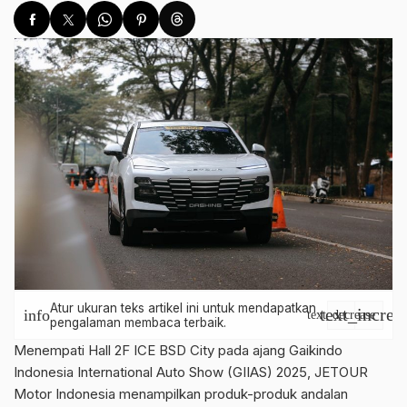
Atur ukuran teks artikel ini untuk mendapatkan
text_increa
info
text_decrease
pengalaman membaca terbaik.
Menempati Hall 2F ICE BSD City pada ajang Gaikindo
Indonesia International Auto Show (GIIAS) 2025, JETOUR
Motor Indonesia menampilkan produk-produk andalan