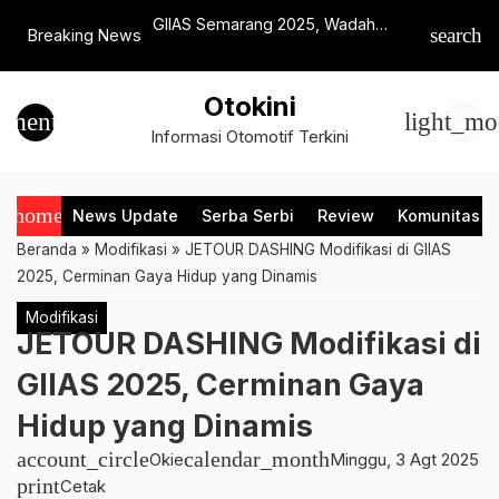
an Extended
GIIAS Semarang 2025, Wadah
Sambut N
search
Breaking News
an Perlindungan
Generasi Muda Perluas Wawasan
Pemilik A
k Tiga Produk ini
Otomotif
Pastikan 
Otokini
menu
light_mo
Informasi Otomotif Terkini
home
News Update
Serba Serbi
Review
Komunitas
Beranda
»
Modifikasi
»
JETOUR DASHING Modifikasi di GIIAS
2025, Cerminan Gaya Hidup yang Dinamis
Modifikasi
JETOUR DASHING Modifikasi di
GIIAS 2025, Cerminan Gaya
Hidup yang Dinamis
account_circle
calendar_month
Okie
Minggu, 3 Agt 2025
print
Cetak