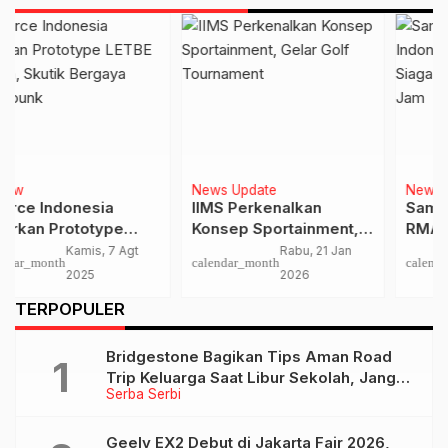
News Update
News Update
IIMS Perkenalkan
Sambut Mudik, Ford
Konsep Sportainment,
RMA Indonesia Siapkan
Gelar Golf Tournament
Bengkel Siaga dan
Rabu, 21 Jan
Rabu, 4 Mar
calendar_month
calendar_month
Layanan Darurat 24 Jam
2026
2026
TERPOPULER
Bridgestone Bagikan Tips Aman Road
Trip Keluarga Saat Libur Sekolah, Jangan
Serba Serbi
Lupa Cek Kondisi Ban
Geely EX2 Debut di Jakarta Fair 2026,