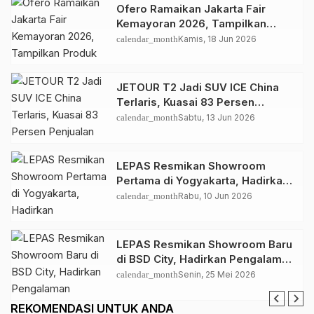
Ofero Ramaikan Jakarta Fair
Kemayoran 2026, Tampilkan
Produk Terlengkap hingga Calon
calendar_month
Kamis, 18 Jun 2026
Model Baru
JETOUR T2 Jadi SUV ICE China
Terlaris, Kuasai 83 Persen
Penjualan JETOUR Indonesia
calendar_month
Sabtu, 13 Jun 2026
LEPAS Resmikan Showroom
Pertama di Yogyakarta, Hadirkan
Pengalaman Mobilitas Premium
calendar_month
Rabu, 10 Jun 2026
LEPAS Resmikan Showroom Baru
di BSD City, Hadirkan Pengalaman
Mobilitas Premium
calendar_month
Senin, 25 Mei 2026
REKOMENDASI UNTUK ANDA