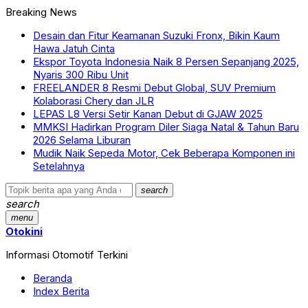
Breaking News
Desain dan Fitur Keamanan Suzuki Fronx, Bikin Kaum
Hawa Jatuh Cinta
Ekspor Toyota Indonesia Naik 8 Persen Sepanjang 2025,
Nyaris 300 Ribu Unit
FREELANDER 8 Resmi Debut Global, SUV Premium
Kolaborasi Chery dan JLR
LEPAS L8 Versi Setir Kanan Debut di GJAW 2025
MMKSI Hadirkan Program Diler Siaga Natal & Tahun Baru
2026 Selama Liburan
Mudik Naik Sepeda Motor, Cek Beberapa Komponen ini
Setelahnya
search
search
menu
Otokini
Informasi Otomotif Terkini
Beranda
Index Berita