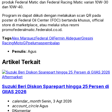
produk Federal Matic dan Federal Racing Matic varian 10W-30
dan 10W-40.
Program ini dapat diikuti dengan melakukan scan QR pada
poster di Federal Oil Center (FOC) bertanda khusus, official
store di marketplace, atau melalui situs resmi
promofederalmatic.federaloil.co.id.
Tags
Alex Marquez
Federal Oil
Fermin Aldeguer
Gresini
Racing
MotoGP
pelumas
pembalap
Penulis
: Agus
Artikel Terkait
Aftermarket
Suzuki Beri Diskon Sparepart hingga 25 Persen di
GIIAS 2026
calendar_month
Senin, 3 Agt 2026
account_circle
Agus
0
Komentar