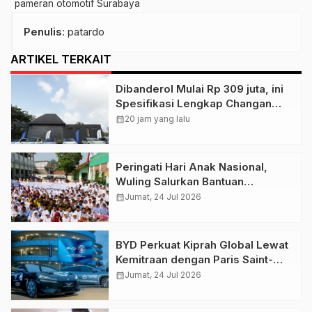
pameran otomotif Surabaya
Penulis
: patardo
ARTIKEL TERKAIT
Dibanderol Mulai Rp 309 juta, ini
Spesifikasi Lengkap Changan
Nevo Q05
calendar_month
20 jam yang lalu
Peringati Hari Anak Nasional,
Wuling Salurkan Bantuan
Pendidikan ke Dua Sekolah di
calendar_month
Jumat, 24 Jul 2026
Bekasi
BYD Perkuat Kiprah Global Lewat
Kemitraan dengan Paris Saint-
Germain dan Manchester City
calendar_month
Jumat, 24 Jul 2026