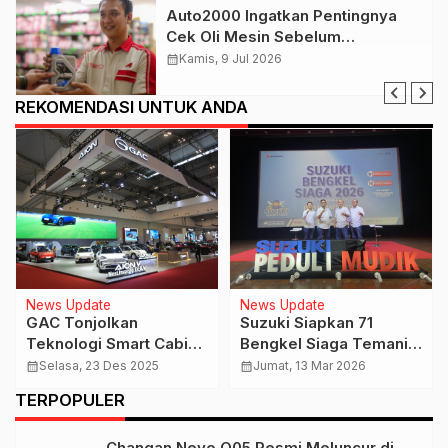
Auto2000 Ingatkan Pentingnya
Cek Oli Mesin Sebelum
Bepergian
calendar_month
Kamis, 9 Jul 2026
REKOMENDASI UNTUK ANDA
News Update
News Update
GAC Tonjolkan
Suzuki Siapkan 71
Teknologi Smart Cabin
Bengkel Siaga Temani
dan Kesehatan Kabin
Pemudik Lebaran 2026
calendar_month
Selasa, 23 Des 2025
calendar_month
Jumat, 13 Mar 2026
TERPOPULER
Changan Nevo Q05 Resmi Meluncur di