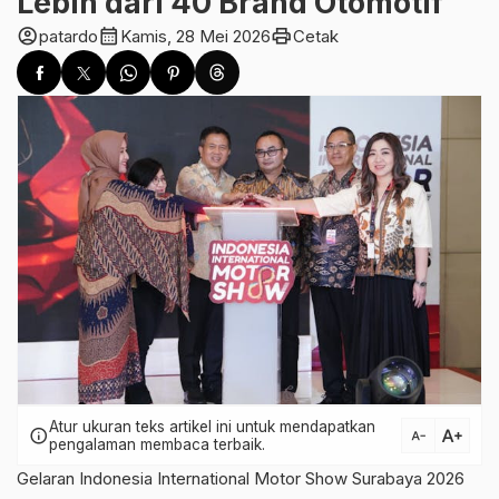
Lebih dari 40 Brand Otomotif
account_circle
calendar_month
print
patardo
Kamis, 28 Mei 2026
Cetak
Atur ukuran teks artikel ini untuk mendapatkan
text_increase
info
text_decrease
pengalaman membaca terbaik.
Gelaran Indonesia International Motor Show Surabaya 2026