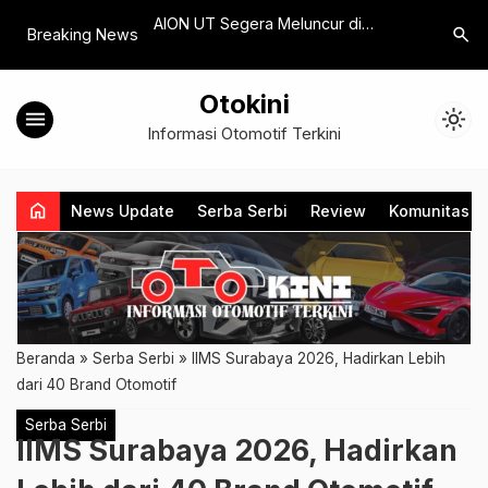
 Satu Merek Mobil
AION UT Segera Meluncur di
Chery Uji
search
Breaking News
…
rgi Baru 2024
Indonesia, ini Spesifikasinya
Tiga Ken
Otokini
menu
light_mode
Informasi Otomotif Terkini
home
News Update
Serba Serbi
Review
Komunitas
Beranda
»
Serba Serbi
»
IIMS Surabaya 2026, Hadirkan Lebih
dari 40 Brand Otomotif
Serba Serbi
IIMS Surabaya 2026, Hadirkan