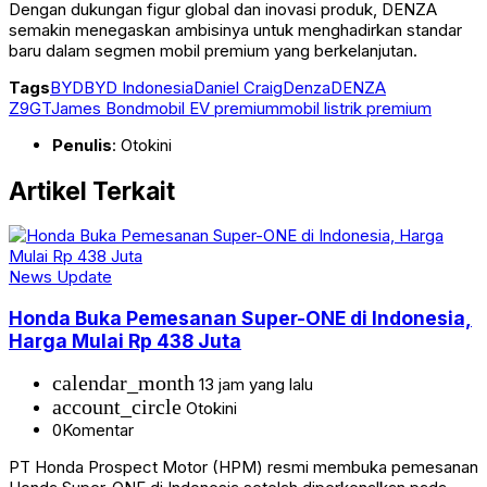
Dengan dukungan figur global dan inovasi produk, DENZA
semakin menegaskan ambisinya untuk menghadirkan standar
baru dalam segmen mobil premium yang berkelanjutan.
Tags
BYD
BYD Indonesia
Daniel Craig
Denza
DENZA
Z9GT
James Bond
mobil EV premium
mobil listrik premium
Penulis
: Otokini
Artikel Terkait
News Update
Honda Buka Pemesanan Super-ONE di Indonesia,
Harga Mulai Rp 438 Juta
calendar_month
13 jam yang lalu
account_circle
Otokini
0
Komentar
PT Honda Prospect Motor (HPM) resmi membuka pemesanan