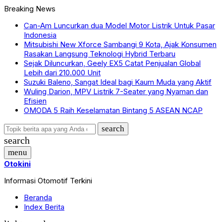
Breaking News
Can-Am Luncurkan dua Model Motor Listrik Untuk Pasar
Indonesia
Mitsubishi New Xforce Sambangi 9 Kota, Ajak Konsumen
Rasakan Langsung Teknologi Hybrid Terbaru
Sejak Diluncurkan, Geely EX5 Catat Penjualan Global
Lebih dari 210.000 Unit
Suzuki Baleno, Sangat Ideal bagi Kaum Muda yang Aktif
Wuling Darion, MPV Listrik 7-Seater yang Nyaman dan
Efisien
OMODA 5 Raih Keselamatan Bintang 5 ASEAN NCAP
search
search
menu
Otokini
Informasi Otomotif Terkini
Beranda
Index Berita