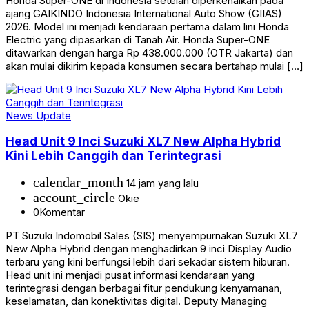
Honda Super-ONE di Indonesia setelah diperkenalkan pada
ajang GAIKINDO Indonesia International Auto Show (GIIAS)
2026. Model ini menjadi kendaraan pertama dalam lini Honda
Electric yang dipasarkan di Tanah Air. Honda Super-ONE
ditawarkan dengan harga Rp 438.000.000 (OTR Jakarta) dan
akan mulai dikirim kepada konsumen secara bertahap mulai […]
News Update
Head Unit 9 Inci Suzuki XL7 New Alpha Hybrid
Kini Lebih Canggih dan Terintegrasi
calendar_month
14 jam yang lalu
account_circle
Okie
0
Komentar
PT Suzuki Indomobil Sales (SIS) menyempurnakan Suzuki XL7
New Alpha Hybrid dengan menghadirkan 9 inci Display Audio
terbaru yang kini berfungsi lebih dari sekadar sistem hiburan.
Head unit ini menjadi pusat informasi kendaraan yang
terintegrasi dengan berbagai fitur pendukung kenyamanan,
keselamatan, dan konektivitas digital. Deputy Managing