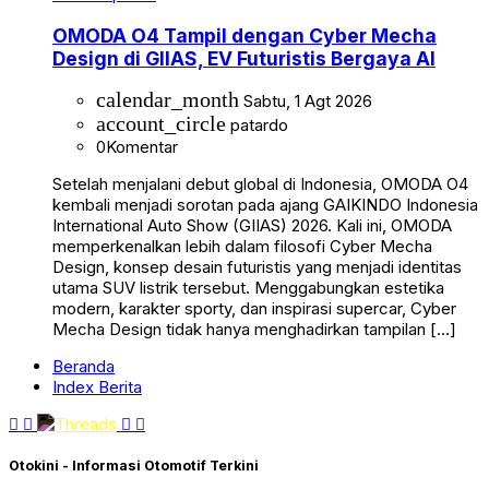
OMODA O4 Tampil dengan Cyber Mecha
Design di GIIAS, EV Futuristis Bergaya AI
calendar_month
Sabtu, 1 Agt 2026
account_circle
patardo
0
Komentar
Setelah menjalani debut global di Indonesia, OMODA O4
kembali menjadi sorotan pada ajang GAIKINDO Indonesia
International Auto Show (GIIAS) 2026. Kali ini, OMODA
memperkenalkan lebih dalam filosofi Cyber Mecha
Design, konsep desain futuristis yang menjadi identitas
utama SUV listrik tersebut. Menggabungkan estetika
modern, karakter sporty, dan inspirasi supercar, Cyber
Mecha Design tidak hanya menghadirkan tampilan […]
Beranda
Index Berita
Otokini - Informasi Otomotif Terkini