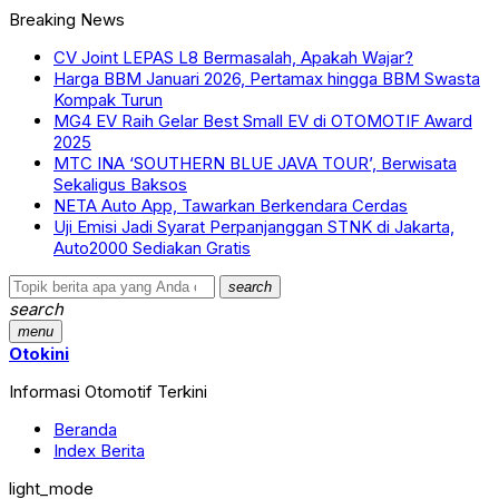
Breaking News
CV Joint LEPAS L8 Bermasalah, Apakah Wajar?
Harga BBM Januari 2026, Pertamax hingga BBM Swasta
Kompak Turun
MG4 EV Raih Gelar Best Small EV di OTOMOTIF Award
2025
MTC INA ‘SOUTHERN BLUE JAVA TOUR’, Berwisata
Sekaligus Baksos
NETA Auto App, Tawarkan Berkendara Cerdas
Uji Emisi Jadi Syarat Perpanjanggan STNK di Jakarta,
Auto2000 Sediakan Gratis
search
search
menu
Otokini
Informasi Otomotif Terkini
Beranda
Index Berita
light_mode